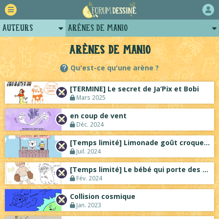
Auteurs
Arènes de Manio
Retour
Profil de manio
Arènes de Manio
Forum
Posts de manio
Qu'est-ce qu'une arène ?
Projets
Projets collectifs de manio
[TERMINE] Le secret de Ja’Pix et Bobi
Tutoriels
Mars 2025
en coup de vent
Déc. 2024
[Temps limité] Limonade goût croquette
Juil. 2024
[Temps limité] Le bébé qui porte des gan...
Fév. 2024
Collision cosmique
Jan. 2023