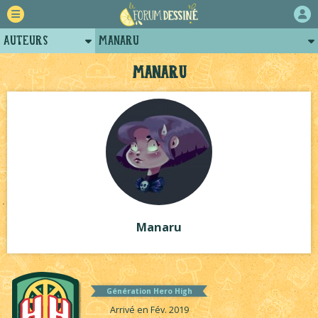
Auteurs
Manaru
Retour
Posts de manaru
Manaru
Forum
Arènes de manaru
Projets
Tutoriels
Manaru
Génération Hero High
Arrivé en Fév. 2019