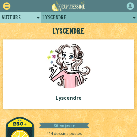
Auteurs
Lyscendre
Retour
Posts de lyscendre
Lyscendre
Forum
Arènes de lyscendre
Projets
Projets collectifs de lyscendre
Tutoriels
Lyscendre
Citron jaune
414 dessins postés