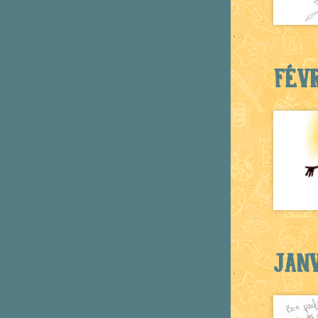
Févr
Janv