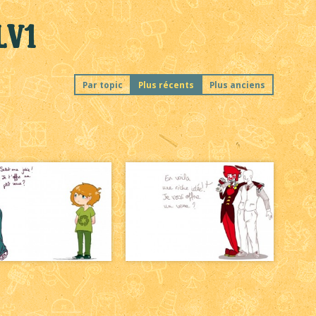
LV1
Par topic
Plus récents
Plus anciens