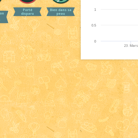
Porté
Bien dans sa
1
on
disparu
peau
r
0.5
0
23. Mars