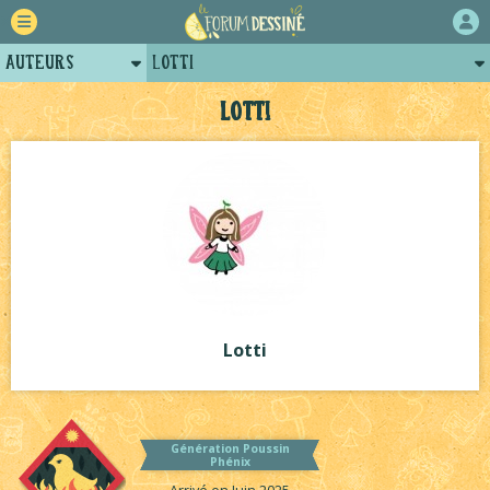
Auteurs
Lotti
Retour
Posts de lotti
Lotti
Forum
Projets
Tutoriels
Lotti
Génération Poussin
Phénix