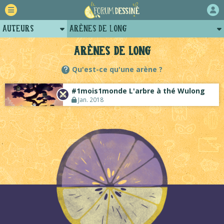
Auteurs
Arènes de Long
Retour
Profil de long
Arènes de Long
Forum
Posts de long
Qu'est-ce qu'une arène ?
Projets
Projets collectifs de long
#1mois1monde L'arbre à thé Wulong
Tutoriels
Jan. 2018