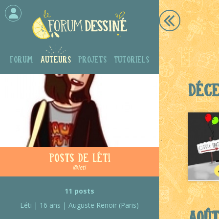
Forum
Auteurs
Projets
Tutoriels
Déc
Posts de Léti
@leti
11 posts
Léti | 16 ans | Auguste Renoir (Paris)
Août