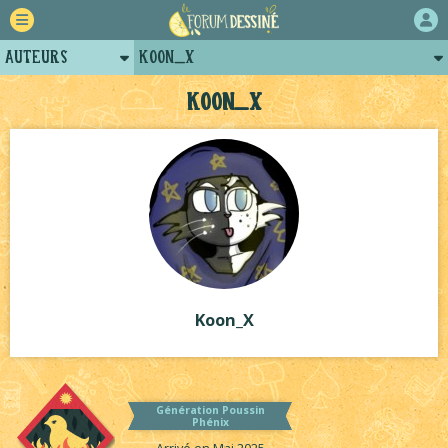
Auteurs
Koon_X
Retour
Posts de koon_x
Koon_X
Forum
Projets
Tutoriels
Koon_X
Génération Poussin
Phénix