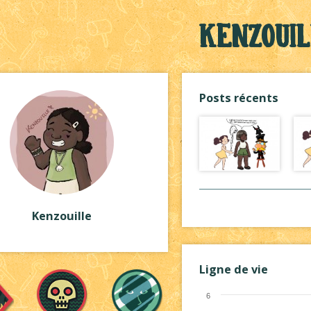
Kenzouil
Posts récents
Kenzouille
Ligne de vie
6