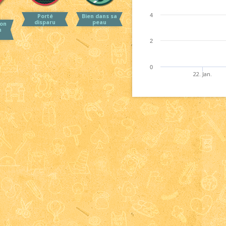
4
Porté
Bien dans sa
disparu
peau
on
n
2
0
22. Jan.