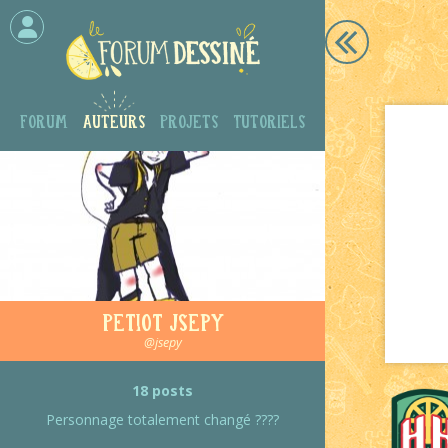
Forum
Auteurs
Projets
Tutoriels
Petiot jsepy
@jsepy
18 posts
Personnage totalement changé ????