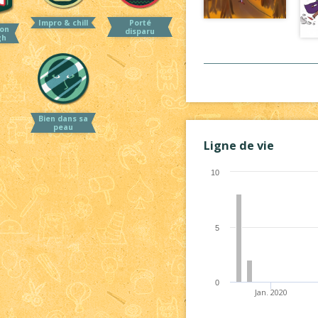
Impro & chill
Porté
on
disparu
gh
Bien dans sa
peau
Ligne de vie
10
5
0
Jan. 2020