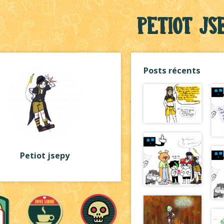
Petiot js
Posts récents
Petiot jsepy