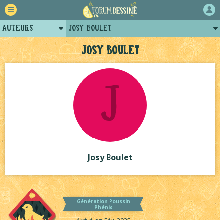
Auteurs
Josy Boulet
Retour
Posts de josy boulet
Josy Boulet
Forum
J
Projets
Tutoriels
Josy Boulet
Génération Poussin
Phénix