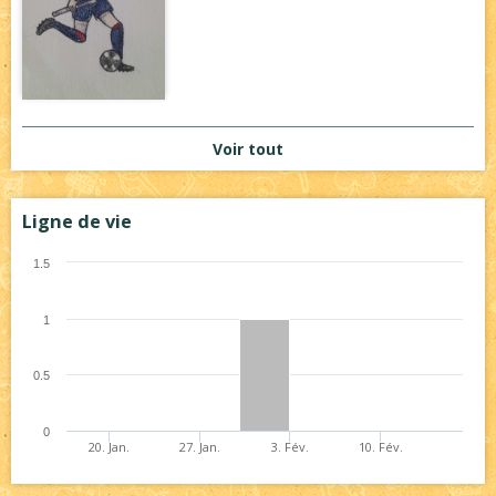
Voir tout
Ligne de vie
1.5
1
0.5
0
20. Jan.
27. Jan.
3. Fév.
10. Fév.