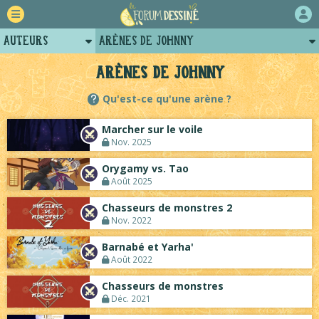
Auteurs
Arènes de Johnny
Retour
Profil de johnny
Arènes de Johnny
Forum
Posts de johnny
Qu'est-ce qu'une arène ?
Projets
Projets collectifs de johnny
Marcher sur le voile
Tutoriels
Nov. 2025
Orygamy vs. Tao
Août 2025
Chasseurs de monstres 2
Nov. 2022
Barnabé et Yarha'
Août 2022
Chasseurs de monstres
Déc. 2021