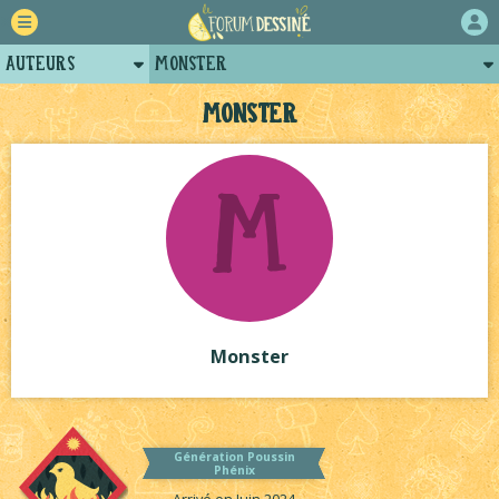
Auteurs
Monster
Retour
Posts de monster
Monster
Forum
M
Projets
Tutoriels
Monster
Génération Poussin
Phénix