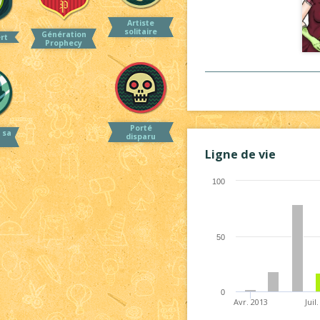
Artiste
solitaire
Génération
ert
Prophecy
Porté
 sa
disparu
Ligne de vie
100
50
0
Avr. 2013
Juil