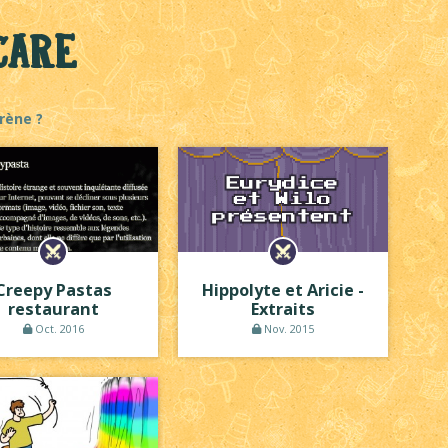
care
rène ?
Creepy Pastas
Hippolyte et Aricie -
restaurant
Extraits
Oct. 2016
Nov. 2015