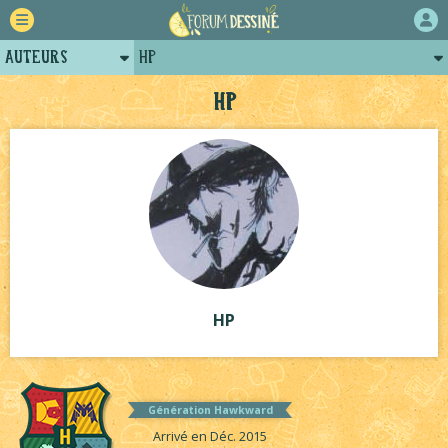
Auteurs
HP
Retour
Posts de hp
HP
Forum
Projets
Tutoriels
HP
Génération Hawkward
Arrivé en Déc. 2015