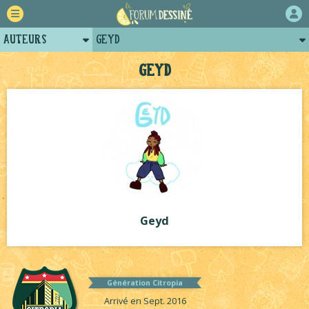
Auteurs
Geyd
Retour
Posts de geyd
Geyd
Forum
Projets collectifs de geyd
Projets
Tutoriels
Geyd
Génération Citropia
Arrivé en Sept. 2016