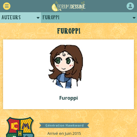
Auteurs
Furoppi
Retour
Posts de furoppi
Furoppi
Forum
Projets
Tutoriels
Furoppi
Génération Hawkward
Arrivé en Juin 2015