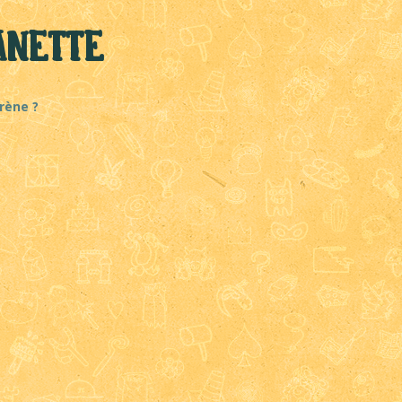
anette
rène ?