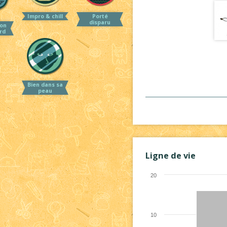
Impro & chill
Porté
disparu
on
rd
Bien dans sa
peau
Ligne de vie
20
10