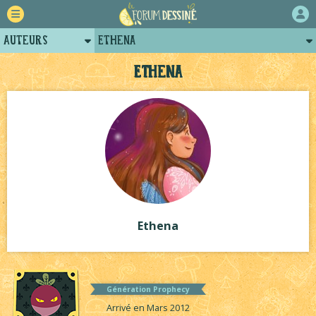
Auteurs
Ethena
Retour
Posts d'Ethena
Ethena
Forum
Projets collectifs d'Ethena
Projets
Tutoriels
Ethena
Génération Prophecy
Arrivé en Mars 2012