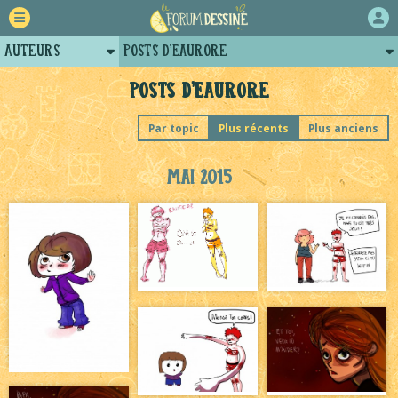
Auteurs
Posts d'Eaurore
Retour
Profil d'Eaurore
Posts d'Eaurore
Forum
Par topic
Plus récents
Plus anciens
Projets
Mai 2015
Tutoriels