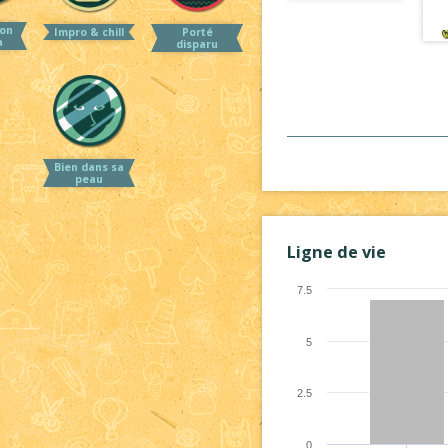
on
Impro & chill
Porté
a
disparu
Bien dans sa
peau
Ligne de vie
7.5
5
2.5
0