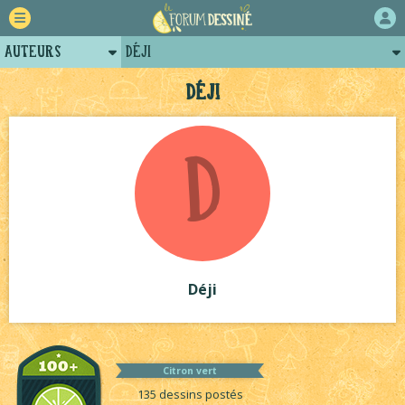
Auteurs
Déji
Retour
Posts de déji
Déji
Forum
Projets collectifs de déji
D
Projets
Tutoriels
Déji
Citron vert
135 dessins postés