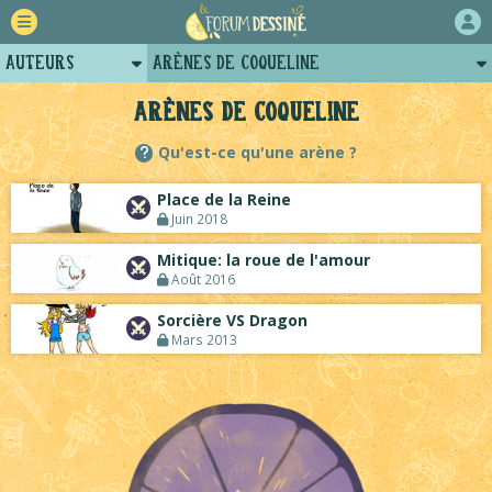
Auteurs
Arènes de Coqueline
Retour
Profil de coqueline
Arènes de Coqueline
Forum
Posts de coqueline
Qu'est-ce qu'une arène ?
Projets
Projets collectifs de coqueline
Place de la Reine
Tutoriels
Juin 2018
Mitique: la roue de l'amour
Août 2016
Sorcière VS Dragon
Mars 2013