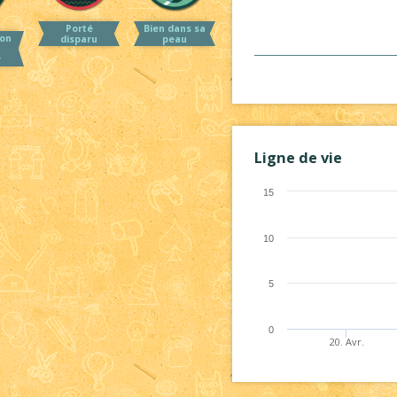
Porté
Bien dans sa
on
disparu
peau
r
Ligne de vie
15
10
5
0
20. Avr.