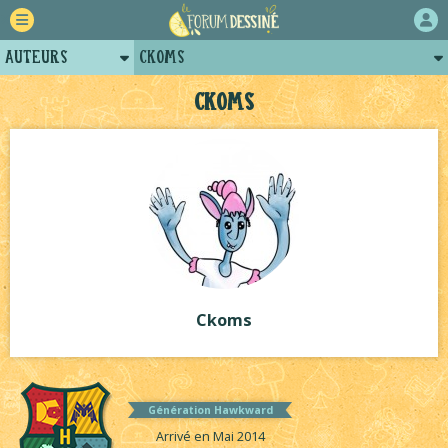
Auteurs
Ckoms
Retour
Posts de ckoms
Ckoms
Forum
Projets
Tutoriels
Ckoms
Génération Hawkward
Arrivé en Mai 2014