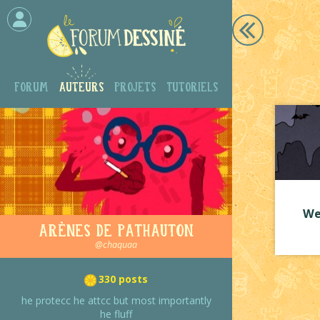
Forum
Auteurs
Projets
Tutoriels
We
Arènes de PATHAUTON
@chaquaa
330 posts
he protecc he attcc but most importantly
he fluff