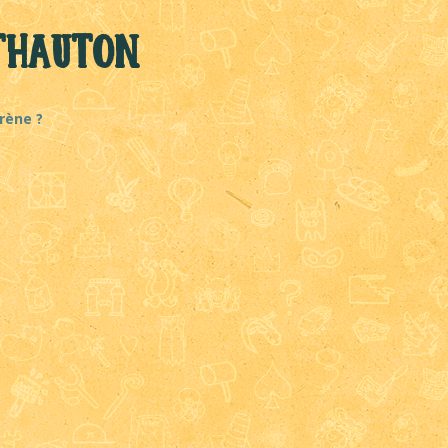
THAUTON
rène ?