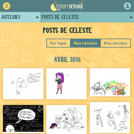
Auteurs
Posts de Celeste
Retour
Profil de celeste
Posts de Celeste
Forum
Par topic
Plus récents
Plus anciens
Projets
Avril 2016
Tutoriels