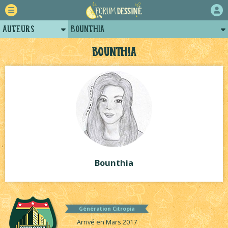
Auteurs
Bounthia
Retour
Posts de bounthia
Bounthia
Forum
Projets
Tutoriels
Bounthia
Génération Citropia
Arrivé en Mars 2017