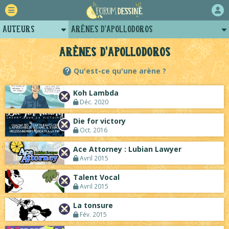
Auteurs
Arènes d'Apollodoros
Retour
Profil d'Apollodoros
Arènes d'Apollodoros
Forum
Posts d'Apollodoros
Qu'est-ce qu'une arène ?
Projets
Projets collectifs d'Apollodoros
Koh Lambda
Tutoriels
Déc. 2020
Die for victory
Oct. 2016
Ace Attorney : Lubian Lawyer
Avril 2015
Talent Vocal
Avril 2015
La tonsure
Fév. 2015