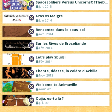
SpaceSoldiers Versus UnicornsOfTheDead
Jan. 2015
Gros vs Maigre
Juin 2014
Rencontre dans le sous-sol
Avril 2014
Sur les Rives de Broceliande
Fév. 2014
Let's play SburBi
Fév. 2014
Chante, déesse, la colère d'Achille...
Nov. 2013
Welcome to Animaville
Août 2013
Ouija, es-tu là ?
Juil. 2013