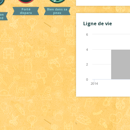
Porté
Bien dans sa
disparu
peau
on
rd
Ligne de vie
6
4
2
0
2014