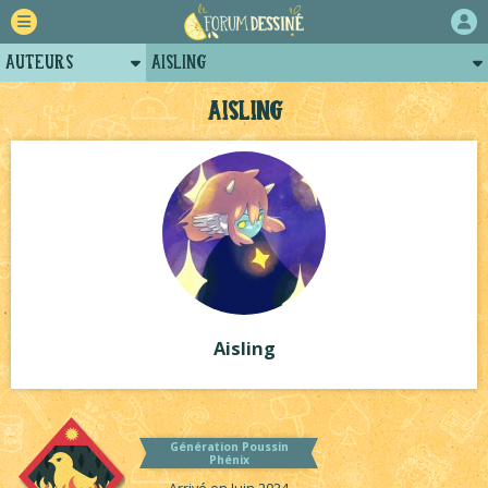
Auteurs
Aisling
Retour
Posts d'Aisling
Aisling
Forum
Projets
Tutoriels
Aisling
Génération Poussin
Phénix