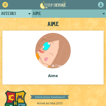
Auteurs
Aime
Retour
Posts d'Aime
Aime
Forum
Projets
Tutoriels
Aime
Génération Hawkward
Arrivé en Mai 2015