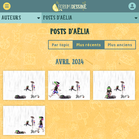
Auteurs
Posts d'Aëlia
Retour
Profil d'Aëlia
Posts d'Aëlia
Forum
Projets collectifs d'Aëlia
Par topic
Plus récents
Plus anciens
Projets
Avril 2024
Tutoriels