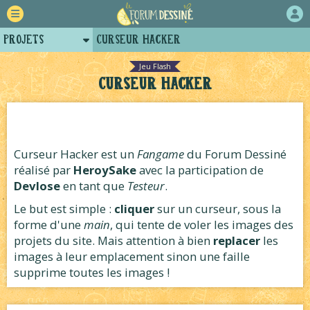
Projets
Curseur hacker
Retour
Jeu Flash
Curseur hacker
Forum
Auteurs
Tutoriels
Curseur Hacker est un
Fangame
du Forum Dessiné
réalisé par
HeroySake
avec la participation de
Devlose
en tant que
Testeur
.
Le but est simple :
cliquer
sur un curseur, sous la
forme d'une
main
, qui tente de voler les images des
projets du site. Mais attention à bien
replacer
les
images à leur emplacement sinon une faille
supprime toutes les images !