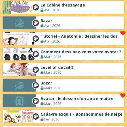
La Cabine d'essayage
Avatar, le dessin d'un autre maître
NEW
Avril 2026
Beyond the cliff (suite)
NEW
Bazar
Avril 2026
On retape les miniatures de l'accueil
NEW
Tutoriel - Anatomie : dessiner les dos
Le Jeu du Trône II - Après l'explosion
NEW
Avril 2026
Le Jeu du Trône - Généalogie
NEW
Comment dessinez-vous votre avatar ?
Mars 2026
Level of detail 2
Mars 2026
Bazar
Mars 2026
Avatar : le dessin d'un autre maître
Mars 2026
Cadavre exquis - Bonshommes de neige
Fév. 2026