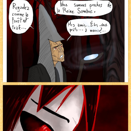
Pique-nique d'été
NEW
Avatar, le dessin d'un autre maître
NEW
Beyond the cliff (suite)
NEW
On retape les miniatures de l'accueil
NEW
Le Jeu du Trône II – Après l'explosion
NEW
Le Jeu du Trône – Généalogie
NEW