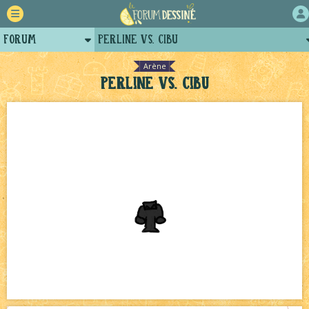
Forum
Perline Vs. Cibu
Retour
Le Jeu du Trône New Romance – Généalogie
NEW
Arène
Perline Vs. Cibu
Auteurs
Le Jeu du Trône - Pronostics
NEW
Projets
Avatar, le dessin d'un autre maître
NEW
Tutoriels
Bavardages
NEW
Le Château Noir - Coulisses
NEW
Décors et coulisses
NEW
Pique-nique d'été
NEW
Bienvenue aux nouvell.eaux !
NEW
Beyond the cliff (suite)
NEW
Le Jeu du Trône – Fanarts
NEW
Échecs
NEW