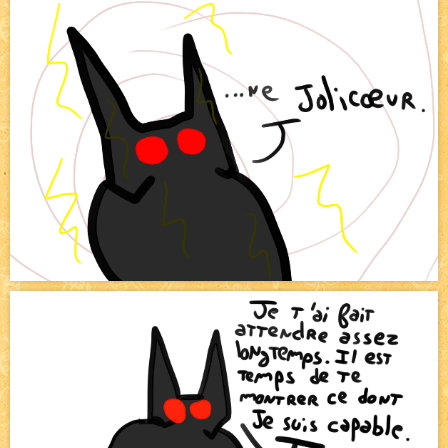
Canapé rose
NEW
Tomodachi loves - part.2
NEW
Bazar
NEW