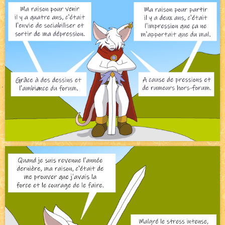
Pique-nique d'été
NEW
Avatar, le dessin d'un autre maître
NEW
Beyond the cliff (suite)
NEW
On retape les miniatures de l'accueil
NEW
Le Jeu du Trône II – Après l'explosion
NEW
Le Jeu du Trône – Généalogie
NEW