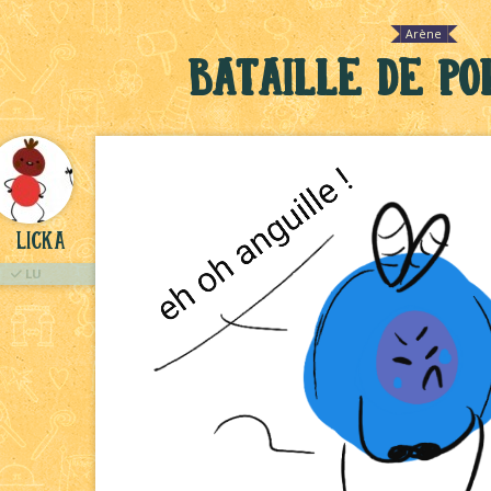
Arène
Bataille de po
licka
LU