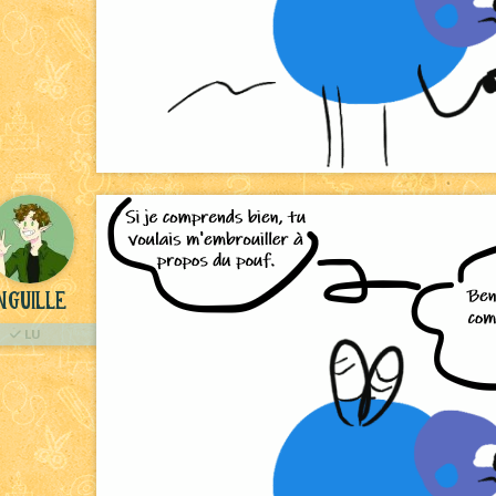
nguille
LU