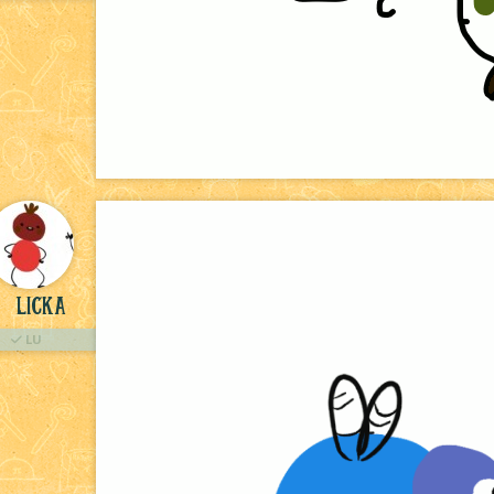
licka
LU