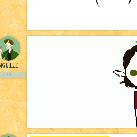
nguille
LU