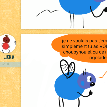
licka
LU