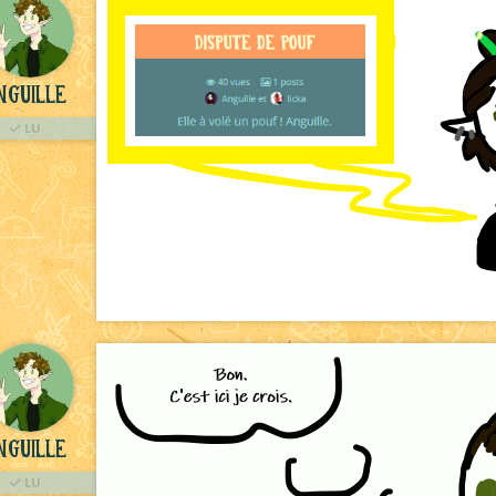
nguille
LU
nguille
LU