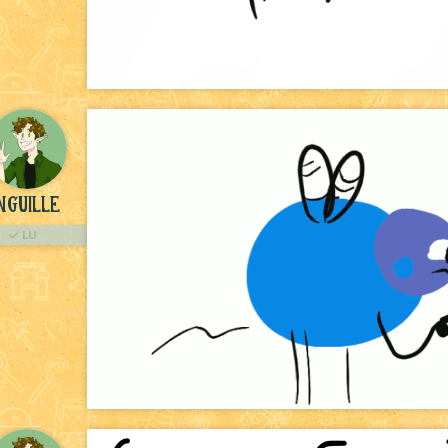
nguille
LU