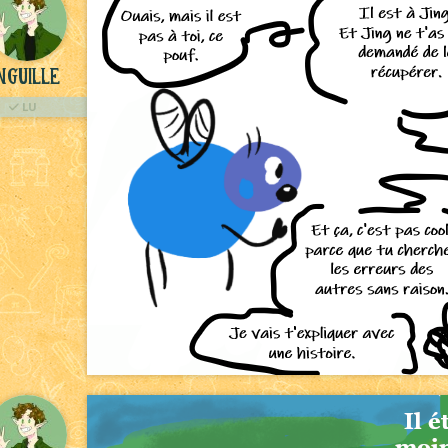
nguille
LU