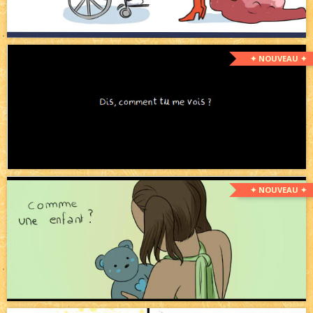
✦ NOUVEAU ✦
✦ NOUVEAU ✦