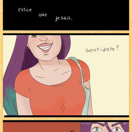
Bienvenue aux nouvell.eaux !
NEW
Bazar
NEW
Beyond the cliff (suite)
NEW
On retape les miniatures de l'accueil
NEW