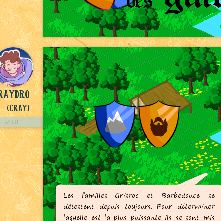
raydro
(Cray)
LU