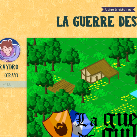
Usine à histoires
La Guerre des
raydro
(Cray)
LU