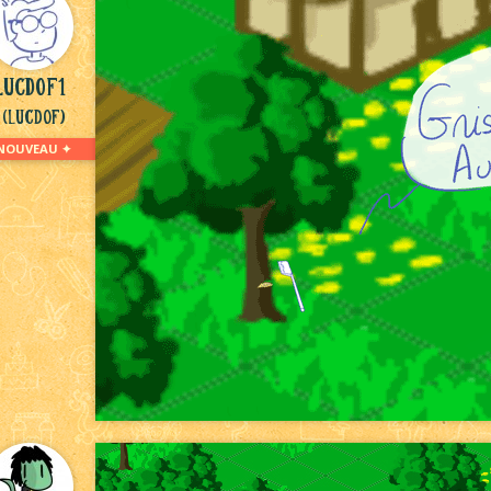
lucdof1
(Lucdof)
NOUVEAU ✦