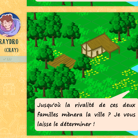
raydro
(Cray)
LU