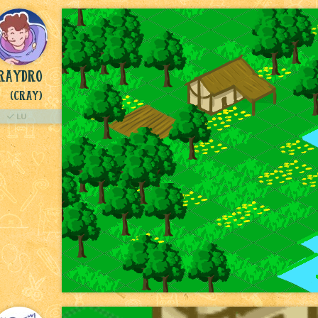
raydro
(Cray)
LU