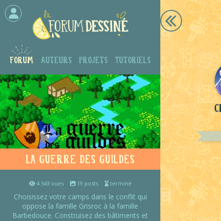
Forum
Auteurs
Projets
Tutoriels
C
La Guerre des Guildes
4.543 vues
19 posts
terminé
Choisissez votre camps dans le conflit qui
oppose la famille Grisroc à la famille
Barbedouce. Construisez des bâtiments et