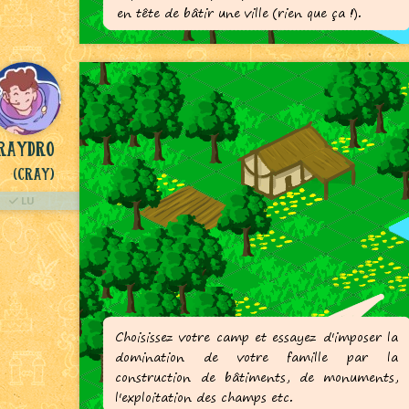
raydro
(Cray)
LU