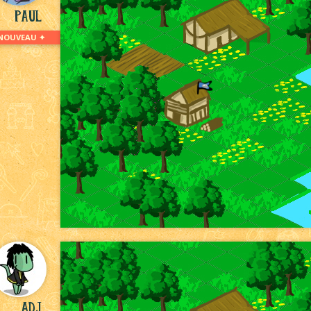
Paul
NOUVEAU ✦
ADJ