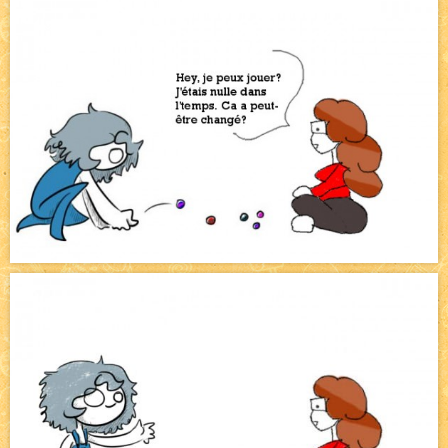
Pique-nique d'été
NEW
Avatar, le dessin d'un autre maître
NEW
Beyond the cliff (suite)
NEW
On retape les miniatures de l'accueil
NEW
Le Jeu du Trône II – Après l'explosion
NEW
Le Jeu du Trône – Généalogie
NEW