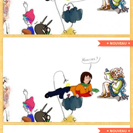
✦ NOUVEAU ✦
✦ NOUVEAU ✦