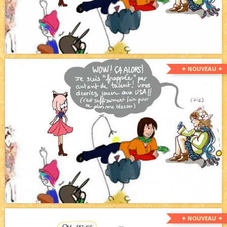
✦ NOUVEAU ✦
✦ NOUVEAU ✦