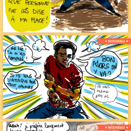
✦ NOUVEAU ✦
✦ NOUVEAU ✦