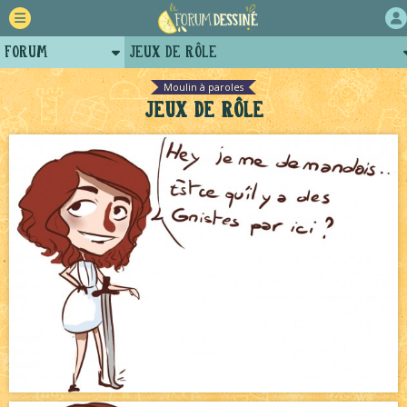
Forum
Jeux de rôle
Retour
Le Jeu du Trône New Romance – 19h
NEW
Moulin à paroles
Jeux de rôle
Auteurs
Le Jeu du Trône New Romance – Généalogie
NEW
Projets
Canapé rose
NEW
Tutoriels
Décors et coulisses
NEW
Tomodachi loves - part.2
NEW
Bienvenue aux nouvell.eaux !
NEW
Bavardages
NEW
Bazar
NEW
Le Jeu du Trône – Fanarts
NEW
Échecs
NEW
Le Château Noir - Coulisses
NEW