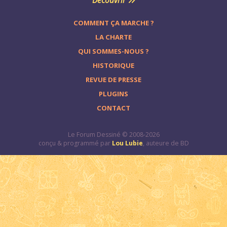
Découvrir
COMMENT ÇA MARCHE ?
LA CHARTE
QUI SOMMES-NOUS ?
HISTORIQUE
REVUE DE PRESSE
PLUGINS
CONTACT
Le Forum Dessiné © 2008-2026
conçu & programmé par
Lou Lubie
, auteure de BD