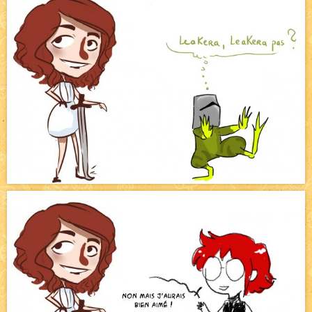
Pique-nique d'été
NEW
Avatar, le dessin d'un autre maître
NEW
Beyond the cliff (suite)
NEW
On retape les miniatures de l'accueil
NEW
Le Jeu du Trône II – Après l'explosion
NEW
Le Jeu du Trône – Généalogie
NEW