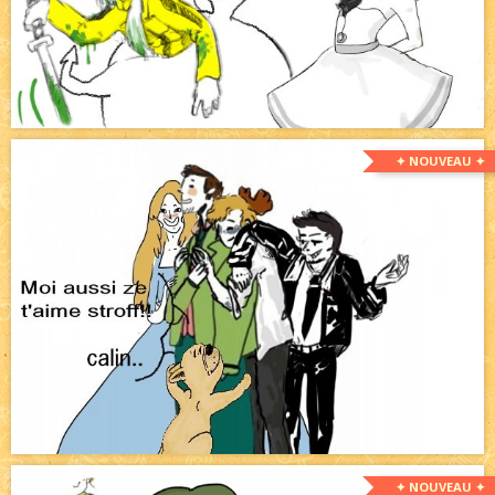
✦ NOUVEAU ✦
✦ NOUVEAU ✦